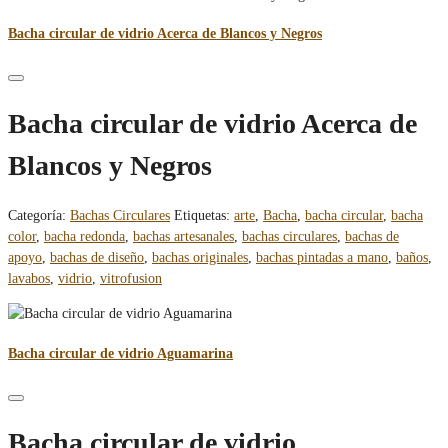
Bacha circular de vidrio Acerca de Blancos y Negros
Bacha circular de vidrio Acerca de
Blancos y Negros
Categoría:
Bachas Circulares
Etiquetas:
arte
,
Bacha
,
bacha circular
,
bacha
color
,
bacha redonda
,
bachas artesanales
,
bachas circulares
,
bachas de
apoyo
,
bachas de diseño
,
bachas originales
,
bachas pintadas a mano
,
baños
,
lavabos
,
vidrio
,
vitrofusion
Bacha circular de vidrio Aguamarina
Bacha circular de vidrio