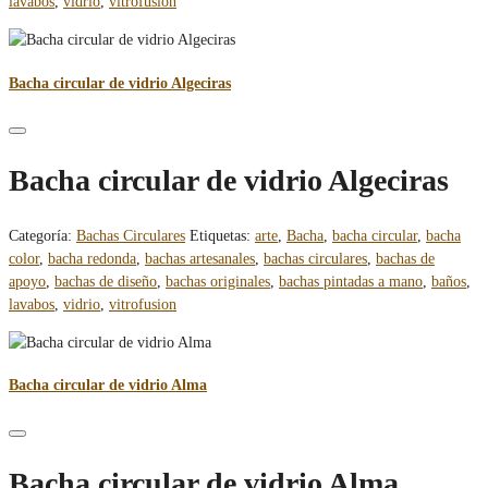
lavabos
,
vidrio
,
vitrofusion
Bacha circular de vidrio Algeciras
Bacha circular de vidrio Algeciras
Categoría:
Bachas Circulares
Etiquetas:
arte
,
Bacha
,
bacha circular
,
bacha
color
,
bacha redonda
,
bachas artesanales
,
bachas circulares
,
bachas de
apoyo
,
bachas de diseño
,
bachas originales
,
bachas pintadas a mano
,
baños
,
lavabos
,
vidrio
,
vitrofusion
Bacha circular de vidrio Alma
Bacha circular de vidrio Alma