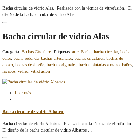
Bacha circular de vidrio Alas. Realizada con la técnica de vitrofusión. El
diseño de la bacha circular de vidrio Alas…
Bacha circular de vidrio Alas
Categoría:
Bachas Circulares
Etiquetas:
arte
,
Bacha
,
bacha circular
,
bacha
color
,
bacha redonda
,
bachas artesanales
,
bachas circulares
,
bachas de
apoyo
,
bachas de diseño
,
bachas originales
,
bachas pintadas a mano
,
baños
,
lavabos
,
vidrio
,
vitrofusion
Leer más
Bacha circular de vidrio Albatros
Bacha circular de vidrio Albatros. Realizada con la técnica de vitrofusión.
El diseño de la bacha circular de vidrio Albatros …