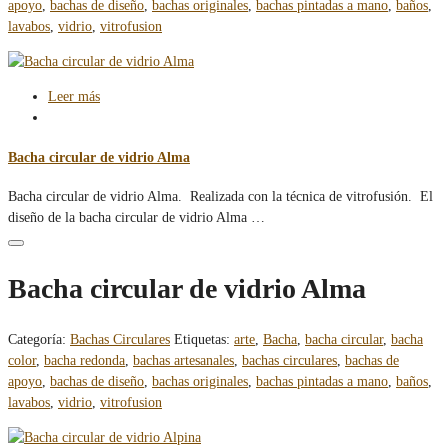
apoyo
,
bachas de diseño
,
bachas originales
,
bachas pintadas a mano
,
baños
,
lavabos
,
vidrio
,
vitrofusion
Leer más
Bacha circular de vidrio Alma
Bacha circular de vidrio Alma. Realizada con la técnica de vitrofusión. El
diseño de la bacha circular de vidrio Alma …
Bacha circular de vidrio Alma
Categoría:
Bachas Circulares
Etiquetas:
arte
,
Bacha
,
bacha circular
,
bacha
color
,
bacha redonda
,
bachas artesanales
,
bachas circulares
,
bachas de
apoyo
,
bachas de diseño
,
bachas originales
,
bachas pintadas a mano
,
baños
,
lavabos
,
vidrio
,
vitrofusion