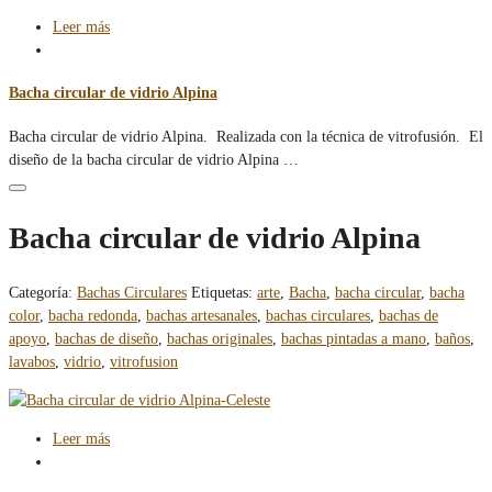
Leer más
Bacha circular de vidrio Alpina
Bacha circular de vidrio Alpina. Realizada con la técnica de vitrofusión. El
diseño de la bacha circular de vidrio Alpina …
Bacha circular de vidrio Alpina
Categoría:
Bachas Circulares
Etiquetas:
arte
,
Bacha
,
bacha circular
,
bacha
color
,
bacha redonda
,
bachas artesanales
,
bachas circulares
,
bachas de
apoyo
,
bachas de diseño
,
bachas originales
,
bachas pintadas a mano
,
baños
,
lavabos
,
vidrio
,
vitrofusion
Leer más