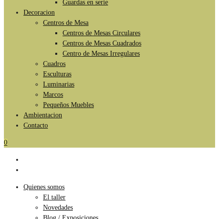
Guardas en serie
Decoracion
Centros de Mesa
Centros de Mesas Circulares
Centros de Mesas Cuadrados
Centro de Mesas Irregulares
Cuadros
Esculturas
Luminarias
Marcos
Pequeños Muebles
Ambientacion
Contacto
0
Quienes somos
El taller
Novedades
Blog / Exposiciones