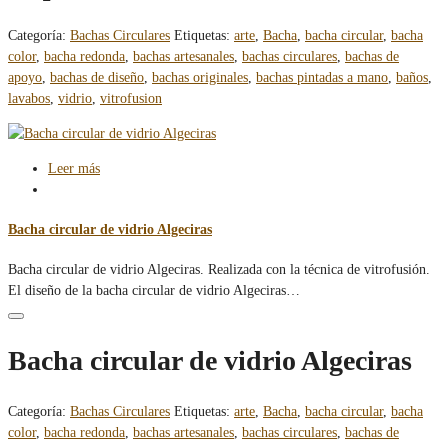
Categoría:
Bachas Circulares
Etiquetas:
arte
,
Bacha
,
bacha circular
,
bacha
color
,
bacha redonda
,
bachas artesanales
,
bachas circulares
,
bachas de
apoyo
,
bachas de diseño
,
bachas originales
,
bachas pintadas a mano
,
baños
,
lavabos
,
vidrio
,
vitrofusion
Leer más
Bacha circular de vidrio Algeciras
Bacha circular de vidrio Algeciras. Realizada con la técnica de vitrofusión.
El diseño de la bacha circular de vidrio Algeciras…
Bacha circular de vidrio Algeciras
Categoría:
Bachas Circulares
Etiquetas:
arte
,
Bacha
,
bacha circular
,
bacha
color
,
bacha redonda
,
bachas artesanales
,
bachas circulares
,
bachas de