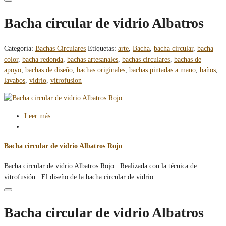
Bacha circular de vidrio Albatros
Categoría:
Bachas Circulares
Etiquetas:
arte
,
Bacha
,
bacha circular
,
bacha
color
,
bacha redonda
,
bachas artesanales
,
bachas circulares
,
bachas de
apoyo
,
bachas de diseño
,
bachas originales
,
bachas pintadas a mano
,
baños
,
lavabos
,
vidrio
,
vitrofusion
Leer más
Bacha circular de vidrio Albatros Rojo
Bacha circular de vidrio Albatros Rojo. Realizada con la técnica de
vitrofusión. El diseño de la bacha circular de vidrio…
Bacha circular de vidrio Albatros