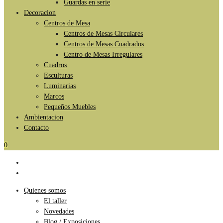
Guardas en serie
Decoracion
Centros de Mesa
Centros de Mesas Circulares
Centros de Mesas Cuadrados
Centro de Mesas Irregulares
Cuadros
Esculturas
Luminarias
Marcos
Pequeños Muebles
Ambientacion
Contacto
0
Quienes somos
El taller
Novedades
Blog / Exposiciones