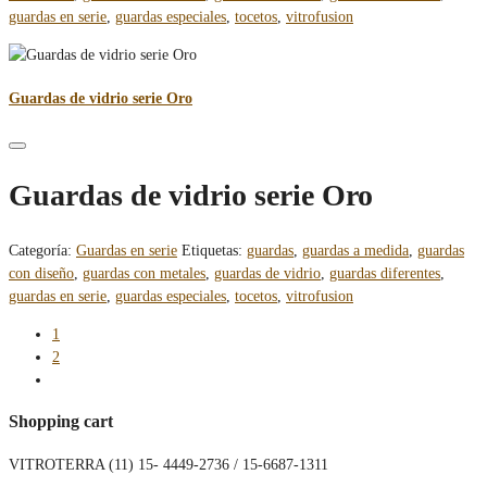
guardas en serie
,
guardas especiales
,
tocetos
,
vitrofusion
Guardas de vidrio serie Oro
Guardas de vidrio serie Oro
Categoría:
Guardas en serie
Etiquetas:
guardas
,
guardas a medida
,
guardas
con diseño
,
guardas con metales
,
guardas de vidrio
,
guardas diferentes
,
guardas en serie
,
guardas especiales
,
tocetos
,
vitrofusion
1
2
Shopping cart
VITROTERRA (11) 15- 4449-2736 / 15-6687-1311